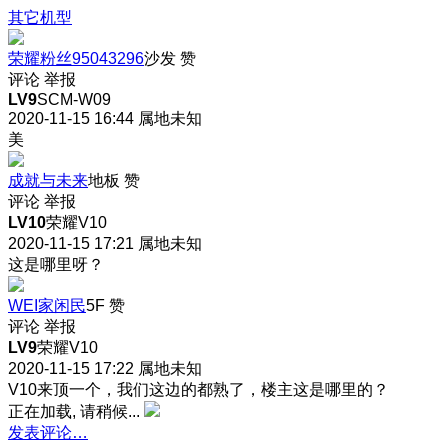
其它机型
荣耀粉丝95043296
沙发
赞
评论
举报
LV9
SCM-W09
2020-11-15 16:44
属地未知
美
成就与未来
地板
赞
评论
举报
LV10
荣耀V10
2020-11-15 17:21
属地未知
这是哪里呀？
WEI家闲民
5F
赞
评论
举报
LV9
荣耀V10
2020-11-15 17:22
属地未知
V10来顶一个，我们这边的都熟了，楼主这是哪里的？
正在加载, 请稍候...
发表评论…