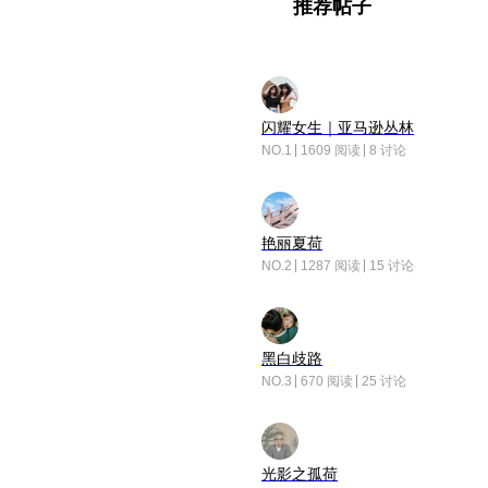
推荐帖子
闪耀女生｜亚马逊丛林
NO.1
1609 阅读
8 讨论
艳丽夏荷
NO.2
1287 阅读
15 讨论
黑白歧路
NO.3
670 阅读
25 讨论
光影之孤荷