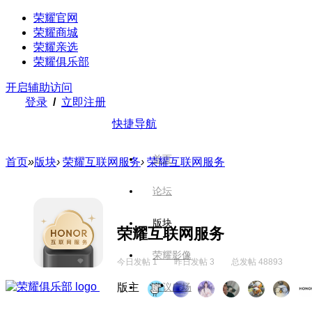
荣耀官网
荣耀商城
荣耀亲选
荣耀俱乐部
开启辅助访问
登录
/
立即注册
快捷导航
首页
首页
»
版块
›
荣耀互联网服务
›
荣耀互联网服务
论坛
版块
荣耀互联网服务
荣耀影像
今日发帖 1
昨日发帖 3
总发帖 48893
版主
建议广场