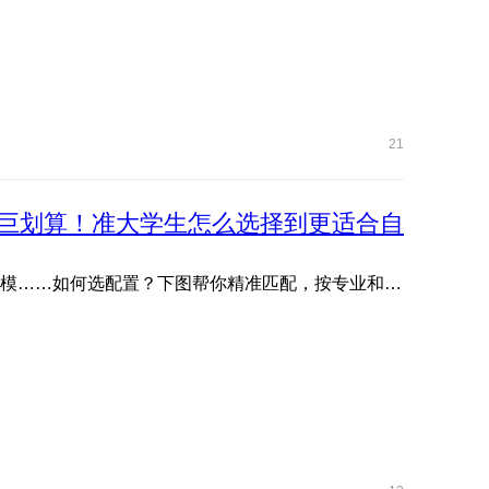
21
巨划算！准大学生怎么选择到更适合自
文管生、理工生需求各不同：写论文、剪视频、编程、建模……如何选配置？下图帮你精准匹配，按专业和预算轻松抄作 ...