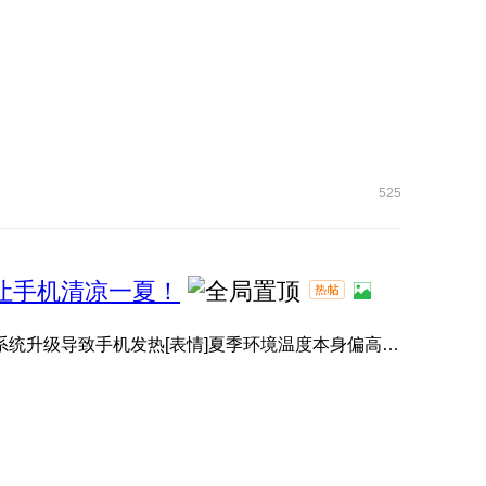
525
，让手机清凉一夏！
有小伙伴升级系统后，感觉手机变热了[表情]？其实并非系统升级导致手机发热[表情]夏季环境温度本身偏高[表情]️， ...