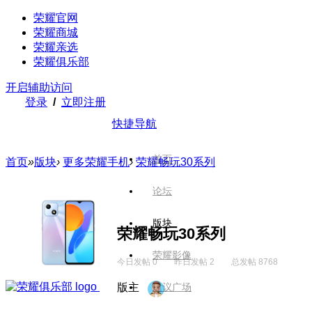
荣耀官网
荣耀商城
荣耀亲选
荣耀俱乐部
开启辅助访问
登录
/
立即注册
快捷导航
首页
首页
»
版块
›
更多荣耀手机
›
荣耀畅玩30系列
论坛
版块
荣耀畅玩30系列
荣耀影像
今日发帖 0
昨日发帖 2
总发帖 8768
版主
建议广场