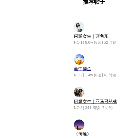
推荐帖子
闪耀女生｜蓝色系
NO.1
8.6w 阅读
52 讨论
画中捕鱼
NO.2
1.4w 阅读
41 讨论
闪耀女生｜亚马逊丛林
NO.3
341 阅读
7 讨论
《傍晚》