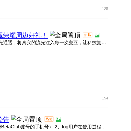
125
名，赢荣耀周边好礼！
大家期待的MagicOS 11内测现已正式拉开帷幕！ 全新流光通透，将真实的流光注入每一次交互，让科技拥有呼吸的灵动 ...
154
公告
1、BetaClub账号链接 点击此处 （请使用内测报名时注册BetaClub账号的手机号） 2、log用户在使用过程中如遇问题 ...