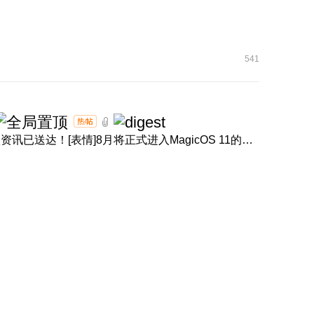
541
[表情]盛夏正浓，体验进阶！产品经理回音壁8月体验升级资讯已送达！[表情]8月将正式进入MagicOS 11的升级节奏，内 ...