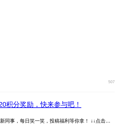
507
20积分奖励，快来参与吧！
抖音账号《耀子开放麦》首档数字人脱口秀栏目，快关注新同事，每日笑一笑，投稿福利等你拿！ ↓↓点击下方图片或 ...