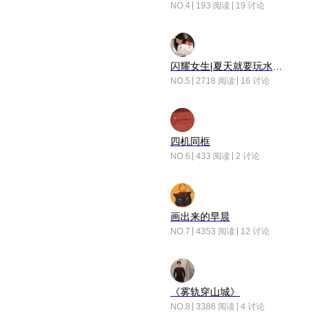
NO.4
193 阅读
19 讨论
闪耀女生|夏天就要玩水！！
NO.5
2718 阅读
16 讨论
四机同框
NO.6
433 阅读
2 讨论
画出来的早晨
NO.7
4353 阅读
12 讨论
《雾轨穿山城》
NO.8
3386 阅读
4 讨论