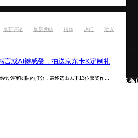
最新评论
最新发帖
精华
热门
建议
感言或AI键感受，抽送京东卡&定制礼
---获奖公示--- 评论区分享感言或AI键感受活动现已结束，经过评审团队的打分，最终选出以下13位获奖作品，恭喜获 ...
返回