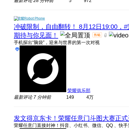
最新评论
28 分钟前
5
972
荣耀Robot Phone
冲破限制，自由翻转！ 8月12日19:00，#
期待与你见面！
手机探出“脑袋”，迎来与世界的第一次对视
荣耀俱乐部
最新评论
7 分钟前
149
4万
发文得京东卡！荣耀任意门斗图大赛正式