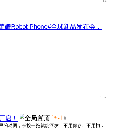
12
荣耀Robot Phone#全球新品发布会，
352
开启！
荣耀任意门直接封神！抖音、小红书、微信、QQ 、快手里的动图，长按一拖就能互发，不用保存、不用切软件，评论区 ...