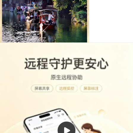
1
荣耀手机影像计划-破格
爱摄影
2
5