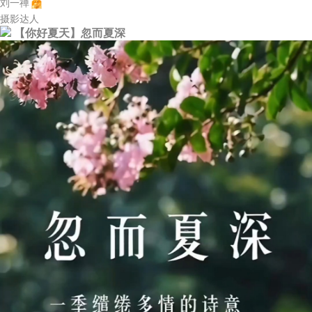
刘一禅
摄影达人
【你好夏天】忽而夏深