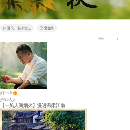
夏天一起来赏云
爱摄影
评论
4
刘一禅
摄影达人
【一船人间烟火】漫进温柔江南