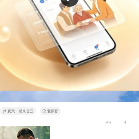
刘一禅
摄影达人
【你好夏天】赴约盛夏
夏天一起来赏云
爱摄影
评论
6