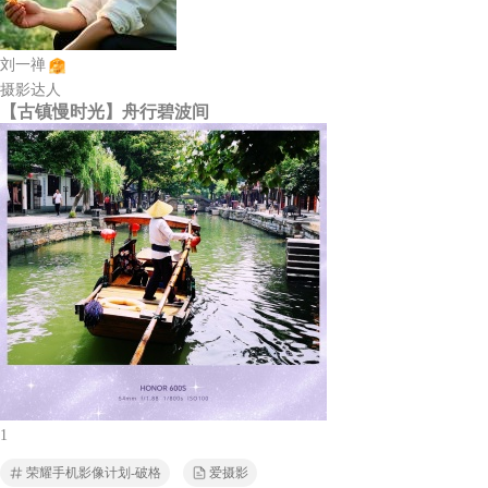
刘一禅
摄影达人
【古镇慢时光】舟行碧波间
1
荣耀手机影像计划-破格
爱摄影