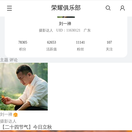
荣耀俱乐部
刘一禅
摄影达人
UID：11630121
广东
78305
62653
11141
107
积分
活跃值
粉丝
关注
主题
评论
刘一禅
摄影达人
【二十四节气】今日立秋