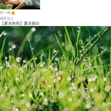
刘一禅
摄影达人
【夏末秋初】夏末留白