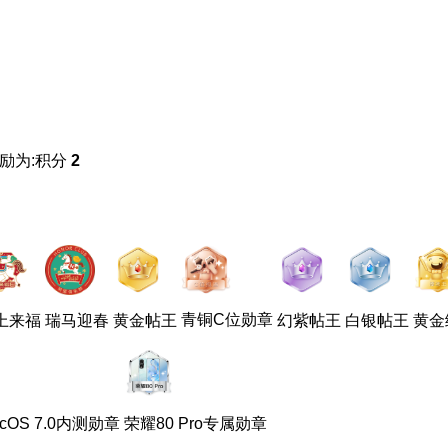
励为:积分
2
青铜C位勋章
上来福
瑞马迎春
黄金帖王
幻紫帖王
白银帖王
黄金
cOS 7.0内测勋章
荣耀80 Pro专属勋章