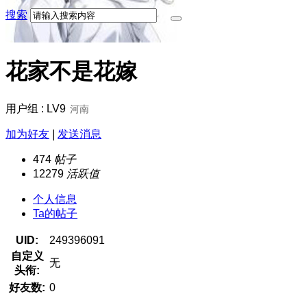
搜索
花家不是花嫁
用户组 : LV9
河南
加为好友
|
发送消息
474
帖子
12279
活跃值
个人信息
Ta的帖子
UID:
249396091
自定义
无
头衔:
好友数:
0