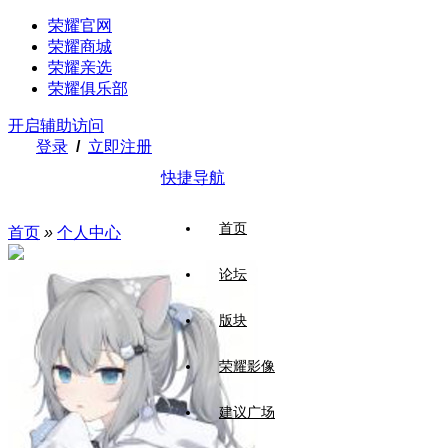
荣耀官网
荣耀商城
荣耀亲选
荣耀俱乐部
开启辅助访问
登录
/
立即注册
快捷导航
首页
首页
»
个人中心
论坛
版块
荣耀影像
建议广场