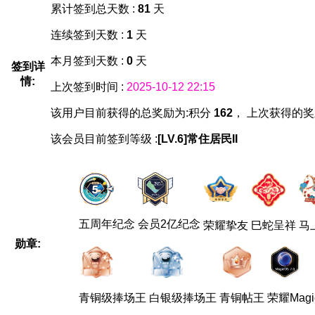
累计签到总天数 :
81
天
连续签到天数 :
1
天
本月签到天数 :
0
天
签到详
情:
上次签到时间 :
2025-10-12 22:15
该用户目前获得的总奖励为:积分
162
， 上次获得的奖
该会员目前签到等级 :
[LV.6]常住居民II
五周年纪念
会员2亿纪念
荣耀挚友
巳蛇呈祥
马
勋章:
青铜级捧场王
白银级捧场王
青铜帖王
荣耀Magi