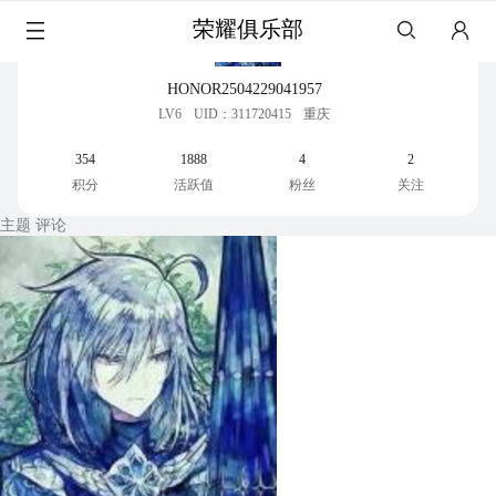
荣耀俱乐部
HONOR2504229041957
LV6
UID：311720415
重庆
354
1888
4
2
积分
活跃值
粉丝
关注
主题
评论