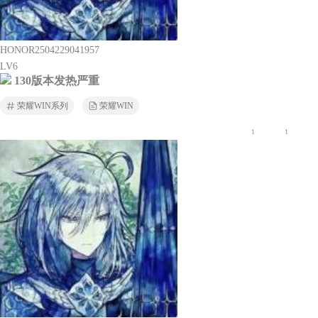
HONOR2504229041957
LV6
130版本发热严重
荣耀WIN系列
荣耀WIN
1
1