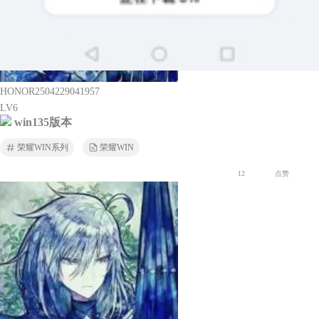
HONOR2504229041957
LV6
win135版本
荣耀WIN系列
荣耀WIN
12
点赞