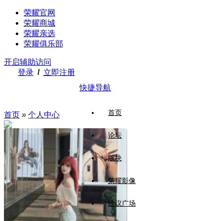
荣耀官网
荣耀商城
荣耀亲选
荣耀俱乐部
开启辅助访问
登录
/
立即注册
快捷导航
首页
首页
»
个人中心
论坛
版块
荣耀影像
建议广场