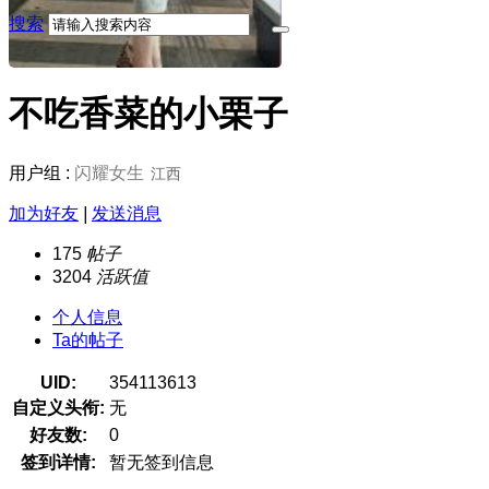
搜索
不吃香菜的小栗子
用户组 :
闪耀女生
江西
加为好友
|
发送消息
175
帖子
3204
活跃值
个人信息
Ta的帖子
UID:
354113613
自定义头衔:
无
好友数:
0
签到详情:
暂无签到信息