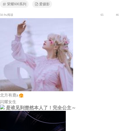
荣耀600系列
爱摄影
50.9w阅读
65
46
北方有鹿a
闪耀女生
是谁见到楚然本人了！完全公主～