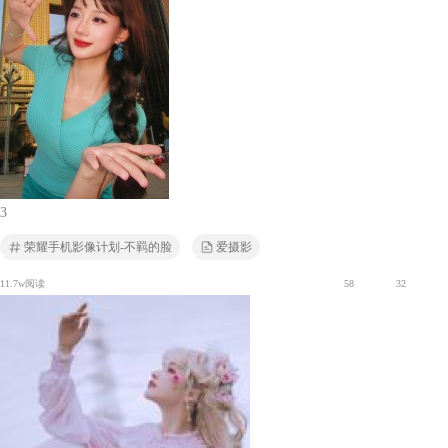
3
荣耀手机影像计划-不羁的脸
爱摄影
11.7w阅读
58
32