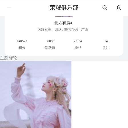
荣耀俱乐部
北方有鹿a
闪耀女生
UID：96407086
广西
140573
30056
22154
14
积分
活跃值
粉丝
关注
主题
评论