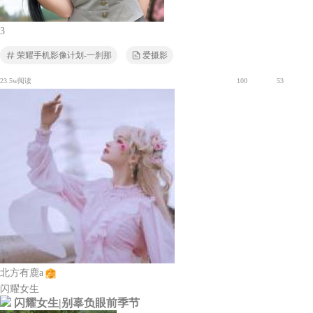
3
荣耀手机影像计划-一刹那
爱摄影
23.5w阅读
100
53
北方有鹿a
闪耀女生
闪耀女生|别辜负眼前季节