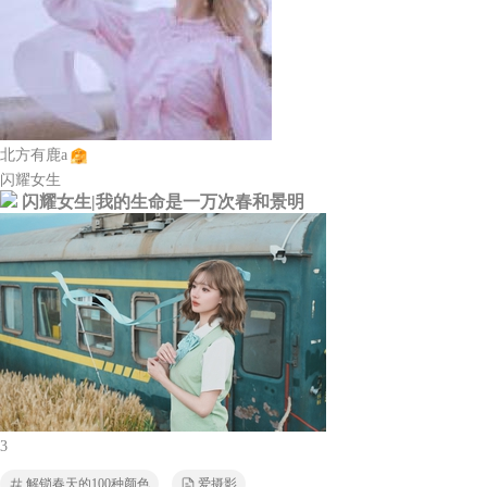
北方有鹿a
闪耀女生
闪耀女生|我的生命是一万次春和景明
3
解锁春天的100种颜色
爱摄影