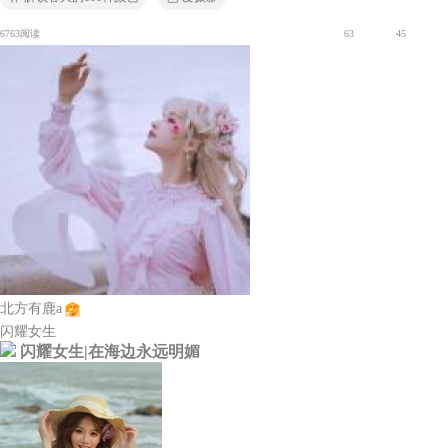
6763阅读
63
45
北方有鹿a
闪耀女生
闪耀女生|在海边永远明媚