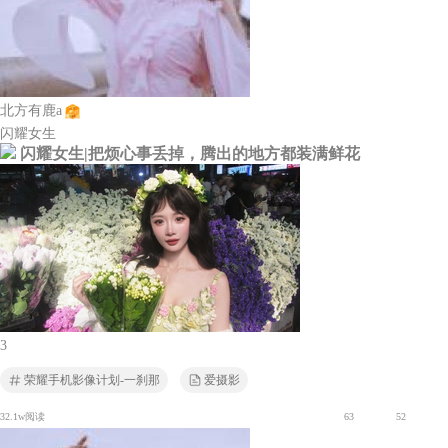
北方有鹿a
闪耀女生
闪耀女生|把烦心事丢掉，腾出的地方都装满鲜花
3
荣耀手机影像计划-一刹那
爱摄影
32.1w阅读
63
52