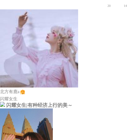
20
14
北方有鹿a
闪耀女生
闪耀女生|有种经济上行的美～