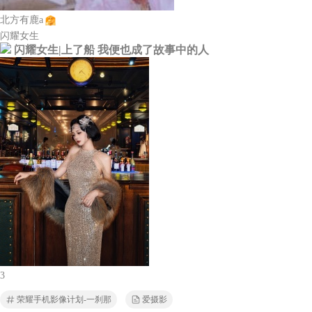
北方有鹿a
闪耀女生
闪耀女生|上了船 我便也成了故事中的人
3
荣耀手机影像计划-一刹那
爱摄影