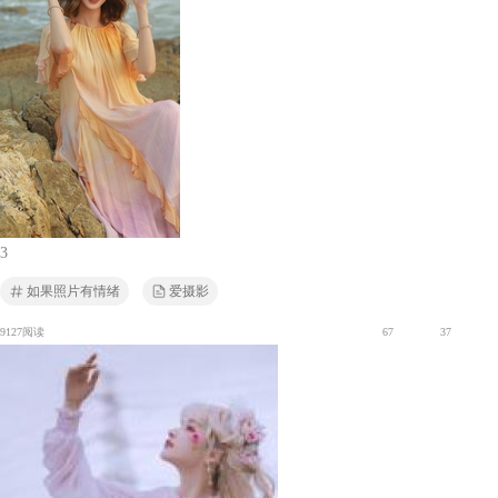
3
如果照片有情绪
爱摄影
9127阅读
67
37