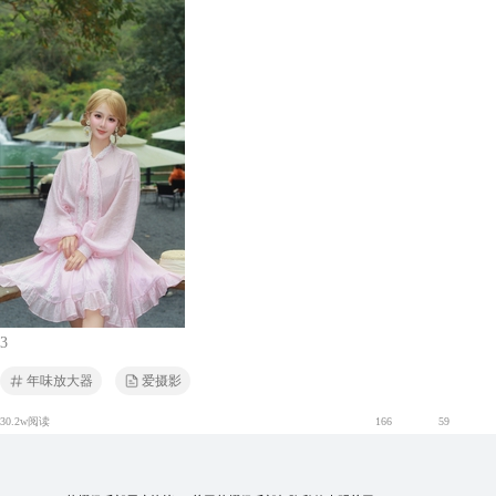
3
年味放大器
爱摄影
30.2w阅读
166
59