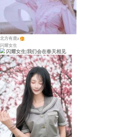
北方有鹿a
闪耀女生
闪耀女生|我们会在春天相见