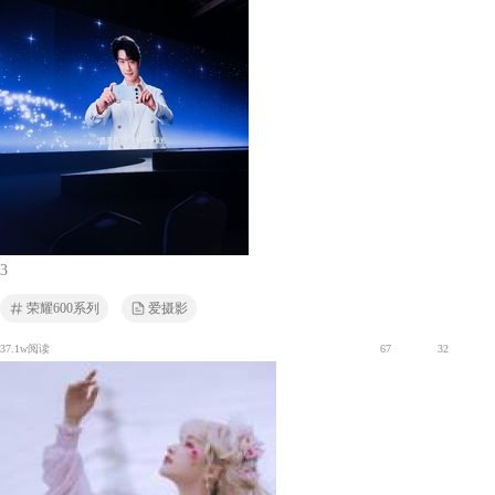
3
荣耀600系列
爱摄影
37.1w阅读
67
32