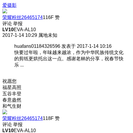
爱摄影
荣耀粉丝26465174
116F
赞
评论
举报
LV10
EVA-AL10
2017-1-14 10:29
属地未知
huafans01184326596 发表于 2017-1-14 10:16
快要过年啦，年味越来越浓，作为中华民族传统文化
的剪纸更烘托出这一点。感谢老林的分享，祝春节快
乐 ...
祝愿您
福星高照
五谷丰登
春意盎然
和气生财
荣耀粉丝26465174
118F
赞
评论
举报
LV10
EVA-AL10