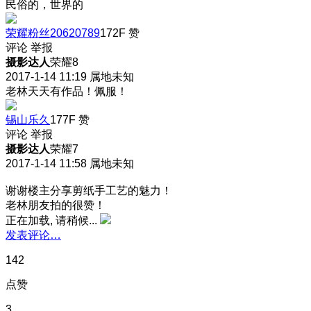
民俗的，世界的
荣耀粉丝20620789
172F
赞
评论
举报
摄影达人
荣耀8
2017-1-14 11:19
属地未知
老林天天有作品！佩服！
锡山乐久
177F
赞
评论
举报
摄影达人
荣耀7
2017-1-14 11:58
属地未知
谢谢楼主分享剪纸手工艺的魅力！
老林朋友拍的很赞！
正在加载, 请稍候...
发表评论…
142
点赞
3