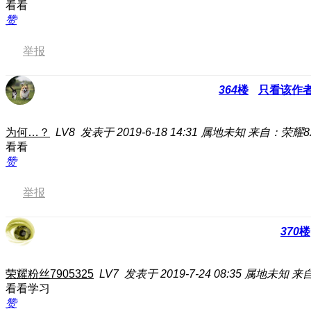
看看
赞
举报
364
楼
只看该作
为何…？
LV8
发表于 2019-6-18 14:31
属地未知
来自：荣耀8
看看
赞
举报
370
楼
荣耀粉丝7905325
LV7
发表于 2019-7-24 08:35
属地未知
来自
看看学习
赞