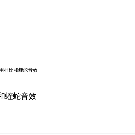
用杜比和蝰蛇音效
和蝰蛇音效