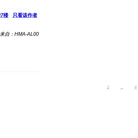
87
楼
只看该作者
来自：HMA-AL00
1
...
4