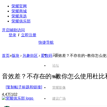
荣耀官网
荣耀商城
荣耀亲选
荣耀俱乐部
开启辅助访问
登录
/
立即注册
快捷导航
首页
首页
»
版块
›
兴趣街区
›
爱数码
›
音效差？不存在的~教你怎么使
论坛
音效差？不存在的~教你怎么使用杜比
版块
[复制帖子标题和链接]
荣耀影像
4.4万
102
建议广场