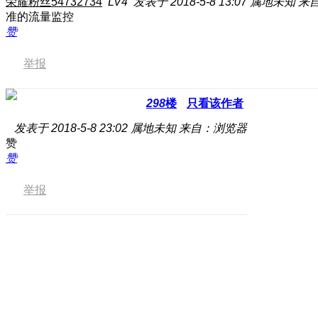
荣耀粉丝54732734
LV4
发表于 2018-5-8 13:07
属地未知
来
准的流量监控
赞
举报
298
楼
只看该作者
发表于 2018-5-8 23:02
属地未知
来自：浏览器
赞
赞
举报