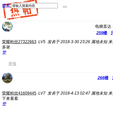
搜索
电梯直达
259
楼
荣耀粉丝27322663
LV5
发表于 2018-3-30 23:26
属地未知
来
多谢
赞
举报
266
楼
荣耀粉丝41609445
LV7
发表于 2018-4-13 02:47
属地未知
来
下來看看
赞