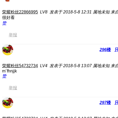
荣耀粉丝22866995
LV8
发表于 2018-5-8 12:31
属地未知
来
很好看
赞
举报
296
楼
荣耀粉丝54732734
LV4
发表于 2018-5-8 13:07
属地未知
来
m´fhnjjk
赞
举报
297
楼