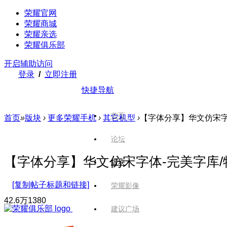
荣耀官网
荣耀商城
荣耀亲选
荣耀俱乐部
开启辅助访问
登录
/
立即注册
快捷导航
首页
首页
»
版块
›
更多荣耀手机
›
其它机型
›
【字体分享】华文仿宋字
论坛
【字体分享】华文仿宋字体-完美字库/
版块
[复制帖子标题和链接]
荣耀影像
42.6万
1380
建议广场