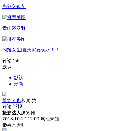
光影之孤荷
青山环沃野
闪耀女生|夏天就要玩水！！
评论
756
默认
默认
最新
简约者也
板凳
赞
评论
举报
摄影达人
浏览器
2018-10-27 12:00
属地未知
恭喜木大师