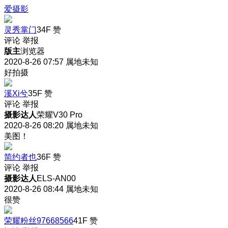
爱摄影
灵秀掌门
34F
赞
评论
举报
版主
浏览器
2020-8-26 07:57
属地未知
好拍摄
溪Xi兮
35F
赞
评论
举报
摄影达人
荣耀V30 Pro
2020-8-26 08:20
属地未知
美图！
简约者也
36F
赞
评论
举报
摄影达人
ELS-AN00
2020-8-26 08:44
属地未知
很赞
荣耀粉丝97668566
41F
赞