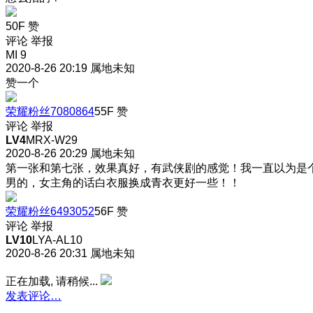
50F
赞
评论
举报
MI 9
2020-8-26 20:19
属地未知
赞一个
荣耀粉丝7080864
55F
赞
评论
举报
LV4
MRX-W29
2020-8-26 20:29
属地未知
第一张和第七张，效果真好，有武侠剧的感觉！我一直以为是
男的
，女主角的话白衣服换成青衣更好一些！！
荣耀粉丝6493052
56F
赞
评论
举报
LV10
LYA-AL10
2020-8-26 20:31
属地未知
正在加载, 请稍候...
发表评论…