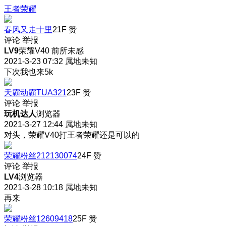
王者荣耀
春风又走十里
21F
赞
评论
举报
LV9
荣耀V40 前所未感
2021-3-23 07:32
属地未知
下次我也来5k
天霸动霸TUA321
23F
赞
评论
举报
玩机达人
浏览器
2021-3-27 12:44
属地未知
对头，荣耀V40打王者荣耀还是可以的
荣耀粉丝212130074
24F
赞
评论
举报
LV4
浏览器
2021-3-28 10:18
属地未知
再来
荣耀粉丝12609418
25F
赞