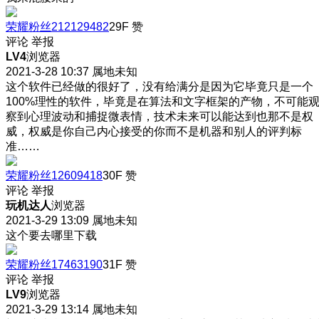
荣耀粉丝212129482
29F
赞
评论
举报
LV4
浏览器
2021-3-28 10:37
属地未知
这个软件已经做的很好了，没有给满分是因为它毕竟只是一个
100%理性的软件，毕竟是在算法和文字框架的产物，不可能
察到心理波动和捕捉微表情，技术未来可以能达到也那不是权
威，权威是你自己内心接受的你而不是机器和别人的评判标
准……
荣耀粉丝12609418
30F
赞
评论
举报
玩机达人
浏览器
2021-3-29 13:09
属地未知
这个要去哪里下载
荣耀粉丝17463190
31F
赞
评论
举报
LV9
浏览器
2021-3-29 13:14
属地未知