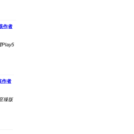
该作者
lay5
该作者
 至臻版