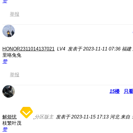
赞
举报
HONOR2311014137021
LV4
发表于 2023-11-11 07:36
福建
里咯兔兔
赞
举报
15
楼
只
解烦忧
分区版主
发表于 2023-11-15 17:13
河北
来自
枝繁叶茂
赞