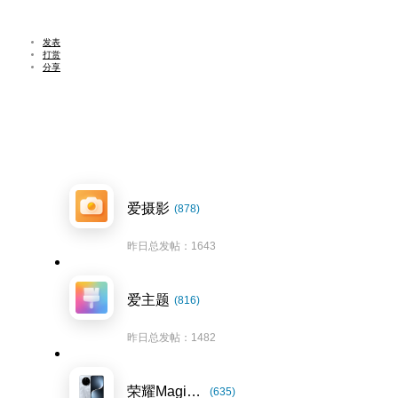
发表
打赏
分享
爱摄影
(878)
昨日总发帖：1643
爱主题
(816)
昨日总发帖：1482
荣耀Magic7系列
(635)