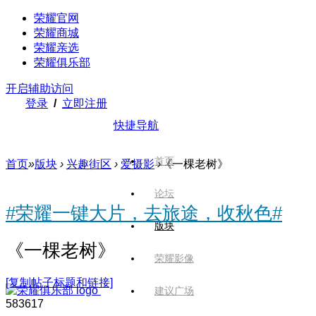
荣耀官网
荣耀商城
荣耀亲选
荣耀俱乐部
开启辅助访问
登录
/
立即注册
快捷导航
首页
首页
»
版块
›
兴趣街区
›
爱摄影
›
《一棵老树》
论坛
#荣耀一键大片，去旅途，收秋色#
版块
《一棵老树》
荣耀影像
[复制帖子标题和链接]
建议广场
5836
17