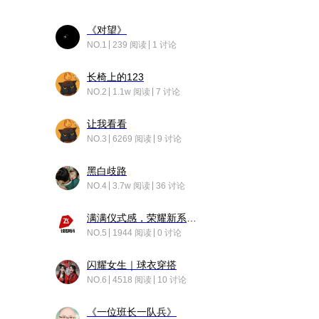
《对望》
NO.1
239 阅读
1 讨论
长椅上的123
NO.2
1.1w 阅读
7 讨论
让我看看
NO.3
6269 阅读
9 讨论
黑白歧路
NO.4
3.7w 阅读
36 讨论
满满仪式感，荣耀新系统增加了个升级故事
NO.5
1944 阅读
0 讨论
闪耀女生｜球衣穿搭
NO.6
4518 阅读
10 讨论
《一位班长一队兵》