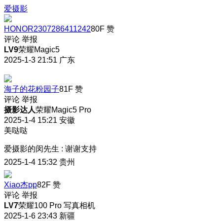
爱摄影
HONOR2307286411242
80F
赞
评论
举报
LV9
荣耀Magic5
2025-1-3 21:51
广东
海子的花粉园子
81F
赞
评论
举报
摄影达人
荣耀Magic5 Pro
2025-1-4 15:21
安徽
美哒哒
爱摄影的闵先生
:
谢谢支持
2025-1-4 15:32
贵州
Xiao杰pp
82F
赞
评论
举报
LV7
荣耀100 Pro 写真相机
2025-1-6 23:43
新疆