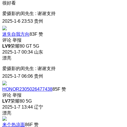
很好看
爱摄影的闵先生
:
谢谢支持
2025-1-6 23:53
贵州
迷失自我方向
83F
赞
评论
举报
LV9
荣耀80 GT 5G
2025-1-7 00:34
山东
漂亮
爱摄影的闵先生
:
谢谢支持
2025-1-7 06:06
贵州
HONOR2305026477438
85F
赞
评论
举报
LV7
荣耀80 5G
2025-1-7 13:44
辽宁
漂亮
来个热凉面
86F
赞