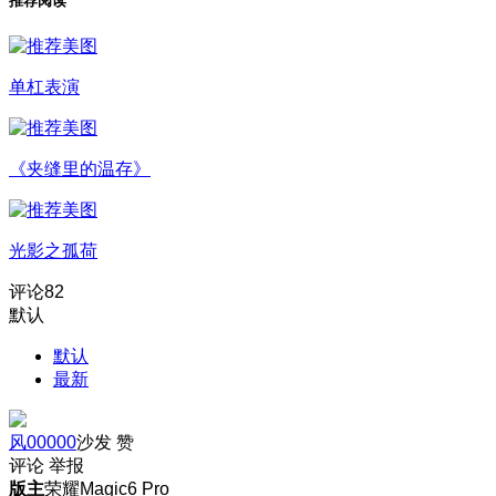
推荐阅读
单杠表演
《夹缝里的温存》
光影之孤荷
评论
82
默认
默认
最新
风00000
沙发
赞
评论
举报
版主
荣耀Magic6 Pro