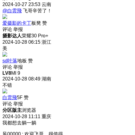
2024-10-27 23:53
云南
@白雲飛
飞哥辛苦了！
爱摄影的卡丁
板凳
赞
评论
举报
摄影达人
荣耀30 Pro+
2024-10-28 06:15
浙江
美
sd叶落
地板
赞
评论
举报
LV8
MI 9
2024-10-28 08:49
湖南
不错
白雲飛
5F
赞
评论
举报
分区版主
浏览器
2024-10-28 11:11
重庆
我都想去躺一躺
风00000
:
欢迎飞哥，很值得。