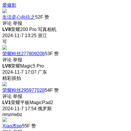
爱摄影
生活是心向往之
52F
赞
评论
举报
LV8
荣耀200 Pro 写真相机
2024-11-7 13:25
浙江
可
荣耀粉丝277809206
53F
赞
评论
举报
LV8
荣耀Magic5 Pro
2024-11-7 17:07
广东
精彩抓拍
荣耀粉丝295977028
54F
赞
评论
举报
LV1
荣耀平板MagicPad2
2024-11-7 17:54
俄罗斯
nmzmxbz
Xiao杰pp
55F
赞