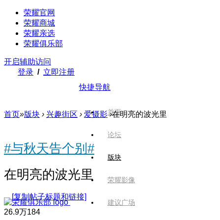
荣耀官网
荣耀商城
荣耀亲选
荣耀俱乐部
开启辅助访问
登录
/
立即注册
快捷导航
首页
首页
»
版块
›
兴趣街区
›
爱摄影
›
在明亮的波光里
论坛
#与秋天告个别#
版块
在明亮的波光里
荣耀影像
[复制帖子标题和链接]
建议广场
26.9万
184