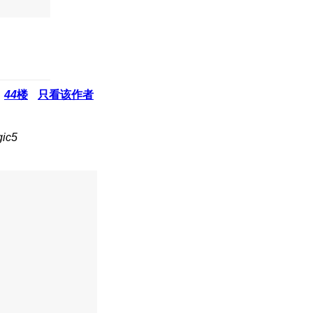
44
楼
只看该作者
ic5