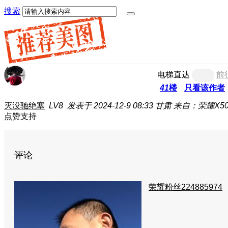
搜索
电梯直达
前
41
楼
只看该作者
灭没驰绝塞
LV8
发表于 2024-12-9 08:33
甘肃
来自：荣耀X50
点赞支持
评论
荣耀粉丝224885974