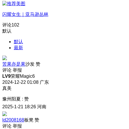
闪耀女生｜亚马逊丛林
评论
102
默认
默认
最新
苦果亦是果
沙发
赞
评论
举报
LV9
荣耀Magic6
2024-12-22 01:08
广东
真美
豫州阳夏
:
赞
2025-1-21 18:26
河南
ld2008168
板凳
赞
评论
举报