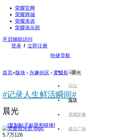
荣耀官网
荣耀商城
荣耀亲选
荣耀俱乐部
开启辅助访问
登录
/
立即注册
快捷导航
首页
首页
»
版块
›
兴趣街区
›
爱摄影
›
晨光
论坛
#记录人生鲜活瞬间#
版块
晨光
荣耀影像
[复制帖子标题和链接]
建议广场
5.7万
126