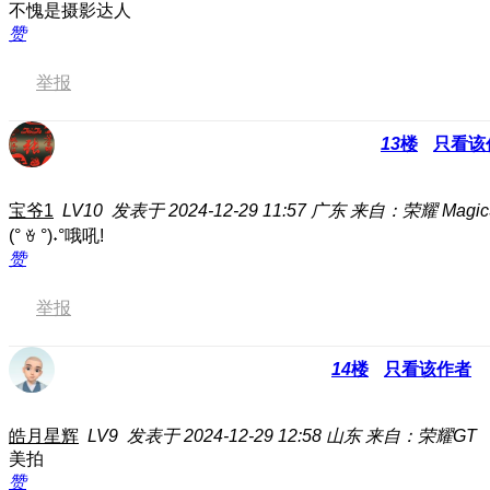
不愧是摄影达人
赞
举报
13
楼
只看该
宝爷1
LV10
发表于 2024-12-29 11:57
广东
来自：荣耀 Magic
(° ꈊ °)˖°哦吼!
赞
举报
14
楼
只看该作者
皓月星辉
LV9
发表于 2024-12-29 12:58
山东
来自：荣耀GT
美拍
赞