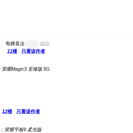
电梯直达
前往
11
楼
只看该作者
荣耀Magic3 至臻版 5G
12
楼
只看该作者
：荣耀平板9 柔光版