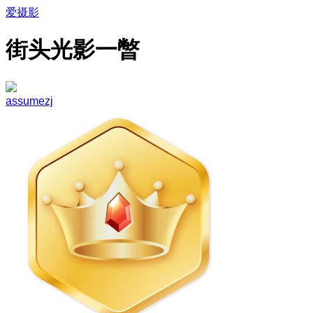
爱摄影
街头光影一暼
assumezj