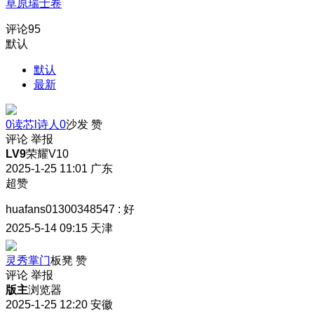
草原瑞士卷
评论
95
默认
默认
最新
0读芯l诗人0
沙发
赞
评论
举报
LV9
荣耀V10
2025-1-25 11:01
广东
超赞
huafans01300348547
:
好
2025-5-14 09:15
天津
灵秀掌门
板凳
赞
评论
举报
版主
浏览器
2025-1-25 12:20
安徽