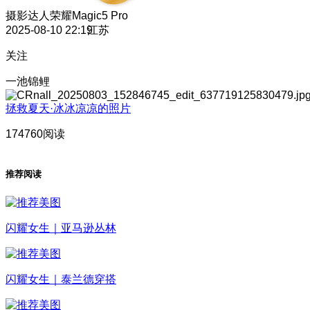
摄影达人
荣耀Magic5 Pro
2025-08-10 22:19
江苏
关注
一池锦鲤
拯救夏天·冰冰凉凉的照片
174760阅读
推荐阅读
闪耀女生｜亚马逊丛林
闪耀女生｜泰兰德穿搭