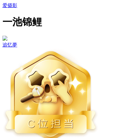
爱摄影
一池锦鲤
追忆夢