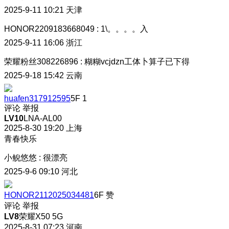
2025-9-11 10:21
天津
HONOR2209183668049
:
1\。。。。入
2025-9-11 16:06
浙江
荣耀粉丝308226896
:
糊糊vcjdzn工体卜算子已下得
2025-9-18 15:42
云南
huafen317912595
5F
1
评论
举报
LV10
LNA-AL00
2025-8-30 19:20
上海
青春快乐
小鲵悠悠
:
很漂亮
2025-9-6 09:10
河北
HONOR2112025034481
6F
赞
评论
举报
LV8
荣耀X50 5G
2025-8-31 07:23
河南