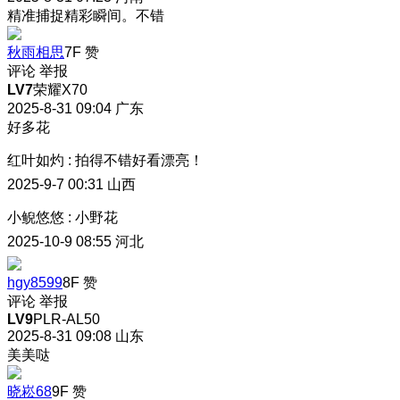
精准捕捉精彩瞬间。不错
秋雨相思
7F
赞
评论
举报
LV7
荣耀X70
2025-8-31 09:04
广东
好多花
红叶如灼
:
拍得不错好看漂亮！
2025-9-7 00:31
山西
小鲵悠悠
:
小野花
2025-10-9 08:55
河北
hgy8599
8F
赞
评论
举报
LV9
PLR-AL50
2025-8-31 09:08
山东
美美哒
晓崧68
9F
赞