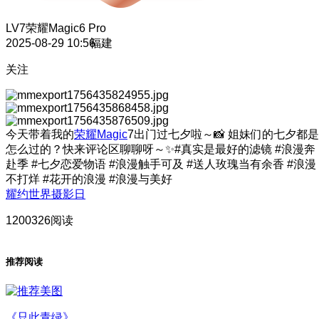
LV7
荣耀Magic6 Pro
2025-08-29 10:56
福建
关注
今天带着我的
荣耀Magic
7出门过七夕啦～📸 姐妹们的七夕都是
怎么过的？快来评论区聊聊呀～✨#真实是最好的滤镜 #浪漫奔
赴季 #七夕恋爱物语 #浪漫触手可及 #送人玫瑰当有余香 #浪漫
不打烊 #花开的浪漫 #浪漫与美好
耀约世界摄影日
1200326阅读
推荐阅读
《只此青绿》