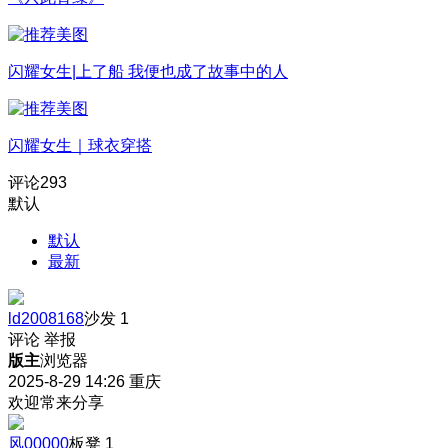
闪耀女生|上了船 我便也成了故事中的人
闪耀女生｜球衣穿搭
评论
293
默认
默认
最新
ld2008168
沙发
1
评论
举报
版主
浏览器
2025-8-29 14:26
重庆
欢迎常来分享
风00000
板凳
1