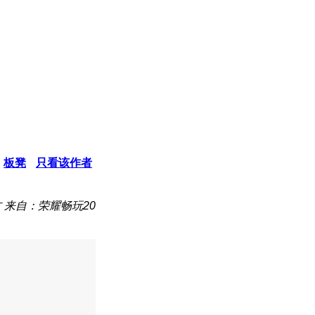
板凳
只看该作者
古
来自：荣耀畅玩20