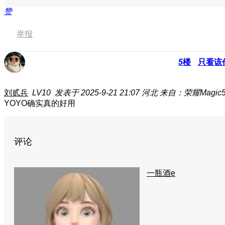
赞
举报
5
楼
只看该
刘贰兵
LV10
发表于 2025-9-21 21:07
河北
来自：荣耀Magic5 
YOYO确实真的好用
评论
一瓶酒e