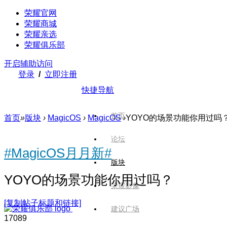
荣耀官网
荣耀商城
荣耀亲选
荣耀俱乐部
开启辅助访问
登录
/
立即注册
快捷导航
首页
首页
»
版块
›
MagicOS
›
MagicOS
›
YOYO的场景功能你用过吗
论坛
#MagicOS月月新#
版块
YOYO的场景功能你用过吗？
荣耀影像
[复制帖子标题和链接]
建议广场
1708
9