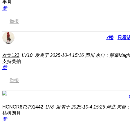
半月
赞
举报
7
楼
只看
欢戈123
LV10
发表于 2025-10-4 15:16
四川
来自：荣耀Magic7
支持美拍
赞
举报
HONOR673791442
LV8
发表于 2025-10-4 15:25
河北
来自：
枯树朗月
赞