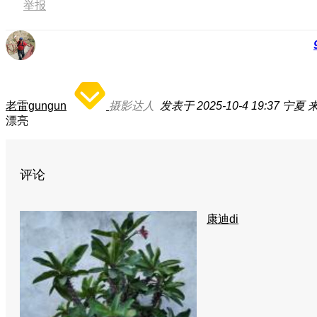
举报
老雷gungun
摄影达人
发表于 2025-10-4 19:37
宁夏
来
漂亮
评论
康迪di