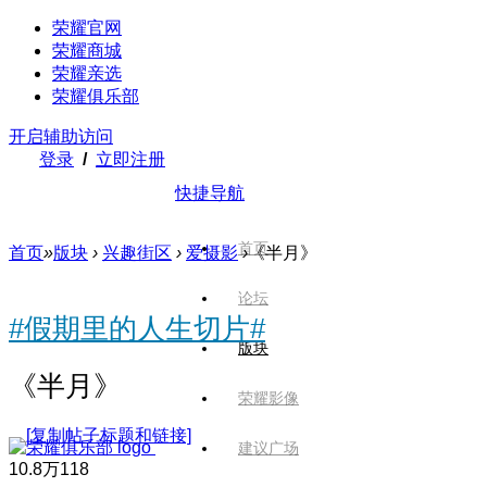
荣耀官网
荣耀商城
荣耀亲选
荣耀俱乐部
开启辅助访问
登录
/
立即注册
快捷导航
首页
首页
»
版块
›
兴趣街区
›
爱摄影
›
《半月》
论坛
#假期里的人生切片#
版块
《半月》
荣耀影像
[复制帖子标题和链接]
建议广场
10.8万
118