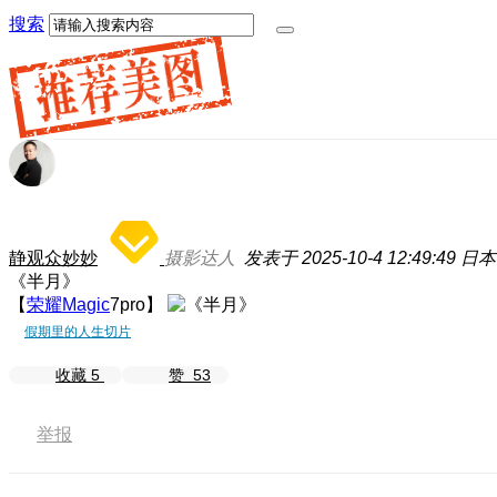
搜索
静观众妙妙
摄影达人
发表于 2025-10-4 12:49:49
日本
《半月》
【
荣耀Magic
7pro】
假期里的人生切片
收藏
5
赞
53
举报