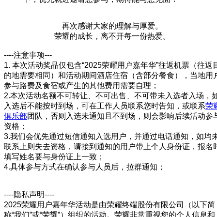
再次感谢大家的理解与厚爱。
荣耀的成长，离不开每一份热爱。
----注意事项---
1. 本次活动奖品仅包含“2025荣耀用户嘉年华”往返机票（往返
的地需要相同）和活动期间酒店住宿（含部分餐食），当地用
参与路费及食宿或产生的其他费用需要自理；
2.本次活动名额不可转让、不可出售、不可带未入选者入场，
入选后不能按时到场，可在工作人员联系您时告知，或联系
荣
俱乐部
团队，否则入选未通知且不到场，则会影响后续活动参
资格；
3.我们会优先通过短信通知入选用户，并通过电话通知，如均
联系上则失去资格，请接到通知的用户带上个人身份证，报名
填写姓名要与身份证上一致；
4.具体参与方式在确认参与人员后，拉群通知；
----隐私声明----
2025荣耀用户嘉年华活动是由荣耀终端股份有限公司（以下简
称“我们”或“荣耀”）组织的活动。荣耀非常重视您的个人信息和