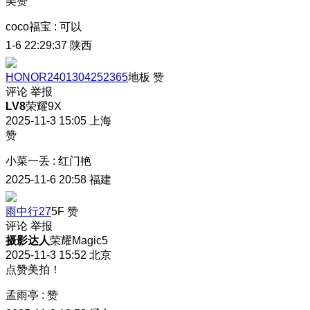
美赞
coco福宝
:
可以
1-6 22:29:37
陕西
HONOR2401304252365
地板
赞
评论
举报
LV8
荣耀9X
2025-11-3 15:05
上海
赞
小菜一丢
:
红门艳
2025-11-6 20:58
福建
雨中行27
5F
赞
评论
举报
摄影达人
荣耀Magic5
2025-11-3 15:52
北京
点赞美拍！
孟雨亭
:
赞