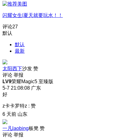
闪耀女生|夏天就要玩水！！
评论
27
默认
默认
最新
太阳西下
沙发
赞
评论
举报
LV9
荣耀Magic5 至臻版
5-7 21:08:08
广东
好
z卡卡罗特z
:
赞
6 天前
山东
一凡laobing
板凳
赞
评论
举报