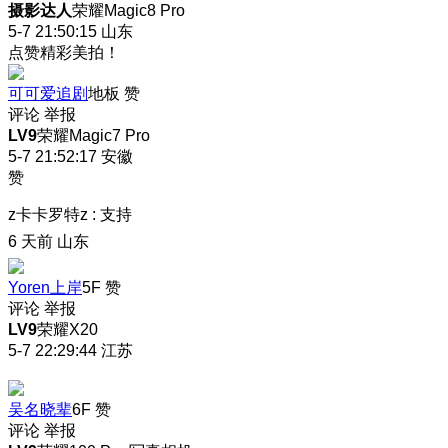
摄影达人
荣耀Magic8 Pro
5-7 21:50:15
山东
点赞精彩美拍！
可可爱追剧
地板
赞
评论
举报
LV9
荣耀Magic7 Pro
5-7 21:52:17
安徽
赞
z卡卡罗特z
:
支持
6 天前
山东
Yoren上岸
5F
赞
评论
举报
LV9
荣耀X20
5-7 22:29:44
江苏
吴名晓辈
6F
赞
评论
举报