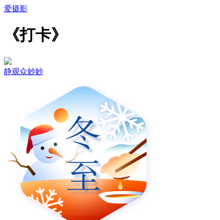
爱摄影
《打卡》
静观众妙妙