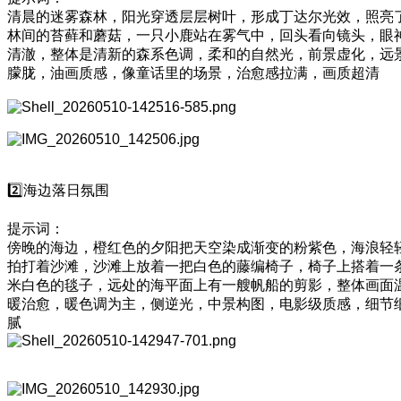
清晨的迷雾森林，阳光穿透层层树叶，形成丁达尔光效，照亮
林间的苔藓和蘑菇，一只小鹿站在雾气中，回头看向镜头，眼
清澈，整体是清新的森系色调，柔和的自然光，前景虚化，远
朦胧，油画质感，像童话里的场景，治愈感拉满，画质超清
2️⃣海边落日氛围
提示词：
傍晚的海边，橙红色的夕阳把天空染成渐变的粉紫色，海浪轻
拍打着沙滩，沙滩上放着一把白色的藤编椅子，椅子上搭着一
米白色的毯子，远处的海平面上有一艘帆船的剪影，整体画面
暖治愈，暖色调为主，侧逆光，中景构图，电影级质感，细节
腻