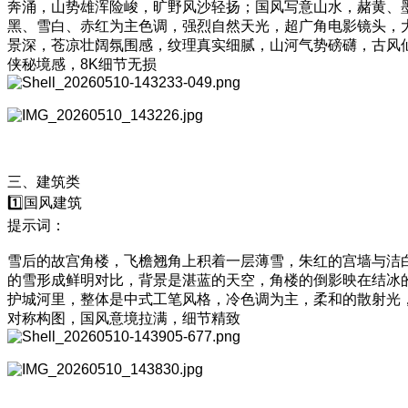
奔涌，山势雄浑险峻，旷野风沙轻扬；国风写意山水，赭黄、
黑、雪白、赤红为主色调，强烈自然天光，超广角电影镜头，
景深，苍凉壮阔氛围感，纹理真实细腻，山河气势磅礴，古风
侠秘境感，8K细节无损
三、建筑类
1️⃣国风建筑
提示词：
雪后的故宫角楼，飞檐翘角上积着一层薄雪，朱红的宫墙与洁
的雪形成鲜明对比，背景是湛蓝的天空，角楼的倒影映在结冰
护城河里，整体是中式工笔风格，冷色调为主，柔和的散射光
对称构图，国风意境拉满，细节精致