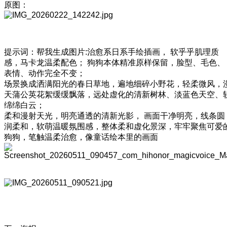
原图：
提示词：帮我生成图片:治愈系日系手绘插画， 软乎乎肌理质
感，马卡龙温柔配色； 狗狗本体精准原样保留，脸型、毛色、
表情、动作完全不变；
场景换成洒满阳光的春日草地，遍地细碎小野花，轻柔微风，
天蒲公英花絮缓缓飘落，远处虚化的清新树林、淡蓝色天空、
绵绵白云；
柔和漫射天光，明亮通透的清新光影， 画面干净明亮，线条圆
润柔和，软萌温暖氛围感，整体柔和虚化景深，牢牢聚焦可爱
狗狗，笔触温柔治愈，像童话绘本里的画面