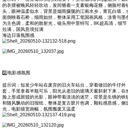
的衣摆被晚风轻轻吹动，发间簪着一支素银梅花簪，侧脸对着
头，眼神温柔似水，背景是烟雨朦胧的江南水乡，青瓦白墙，
面倒映着石桥，细雨如丝，整体采用工笔国画风格，淡青与墨
为主色调，柔和的散射光，镜头用中景特写，8K超高清，细节
拉满，国风意境拉满
海边日落氛围感
2️⃣电影感氛围
提示词：短发少年站在废弃的旧火车站台，穿着做旧的牛仔外
套，手里拿着半瓶可乐，阳光从老旧的玻璃天窗斜射下来，在
脸上形成斑驳的光影，眼神带着淡淡的迷茫，背景是生锈的铁
和随风飘动的旧报纸，整体是复古胶片色调，颗粒感质感，侧
光，电影级宽画幅，氛围颓废又温柔