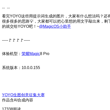
... ...
看完YOYO这些用提示词生成的图片，大家有什么想法吗？还
很多很多的思路💡，大家都可以把心里想的用文字敲出来，剩
的就交给YOYO吧！~
@MagicOS小助手
-----🚩🚩🚩🚩-----
体验机型：
荣耀Magic
8 Pro
系统版本：10.0.0.155
YOYO生图创意征集大赛
作品含AI合成内容
17338阅读