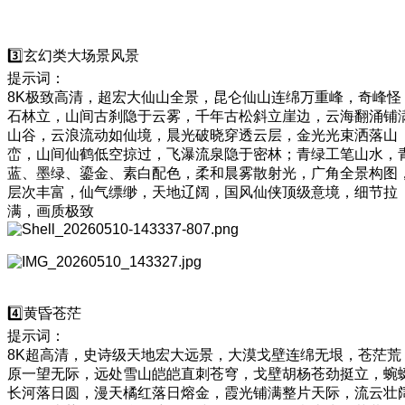
3️⃣玄幻类大场景风景
提示词：
8K极致高清，超宏大仙山全景，昆仑仙山连绵万重峰，奇峰怪
石林立，山间古刹隐于云雾，千年古松斜立崖边，云海翻涌铺
山谷，云浪流动如仙境，晨光破晓穿透云层，金光光束洒落山
峦，山间仙鹤低空掠过，飞瀑流泉隐于密林；青绿工笔山水，
蓝、墨绿、鎏金、素白配色，柔和晨雾散射光，广角全景构图
层次丰富，仙气缥缈，天地辽阔，国风仙侠顶级意境，细节拉
满，画质极致
4️⃣黄昏苍茫
提示词：
8K超高清，史诗级天地宏大远景，大漠戈壁连绵无垠，苍茫荒
原一望无际，远处雪山皑皑直刺苍穹，戈壁胡杨苍劲挺立，蜿
长河落日圆，漫天橘红落日熔金，霞光铺满整片天际，流云壮