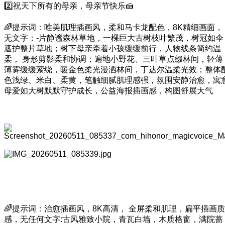
2️⃣祝天下所有的母亲，母亲节快乐🍰
🌈提示词：唯美肌理插画风，柔和马卡龙配色，8K精细画面，
无文字；-片静谧森林草地，一棵巨大古树枝叶繁茂，树冠如伞
遮护整片草地；树下母亲牵着小孩缓缓前行，人物线条简约温
柔， 身形剪影柔和协调；遍地小野花、三叶草点缀林间，轻薄
薄雾缓缓萦绕，暖金色柔光漫洒林间，丁达尔温柔光效；整体
色浅绿、米白、柔黄，笔触细腻肌理感强，氛围安静治愈，寓
母爱如大树默默守护成长，公益海报插画感，构图舒展大气
🌈提示词：治愈插画风，8K高清， 全屏柔和肌理，扁平插画质
感，无任何文字:古风雅致小院，青瓦白墙，木质格窗，满院蔷