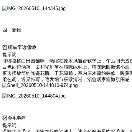
四、宠物
1️⃣橘猫窗边慵懒
提示词：
胖嘟嘟橘白田园猫咪，蜷缩在原木风窗台软垫上，午后阳光透
白色纱帘洒落，柔和光斑落在猫咪绒毛上。猫咪眯眼慵懒小憩
窗边摆放简约陶瓷花瓶、干花绿植，室内原木简约装修，暖黄
柔色调，近景特写，毛发细节极致清晰，治愈居家慵懒氛围感
2️⃣金毛狗狗
提示词：
温顺大金毛犬，奔跑在傍晚沙滩上，浅金色被海风吹起毛发，