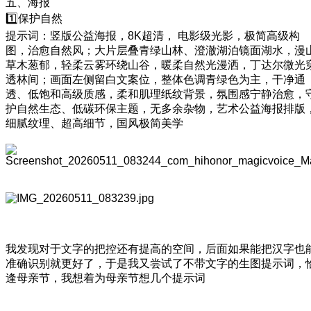
五、海报
1️⃣保护自然
提示词：竖版公益海报，8K超清， 电影级光影，极简高级构
图，治愈自然风；大片层叠青绿山林、澄澈湖泊镜面湖水，漫
草木葱郁，轻柔云雾环绕山谷，暖柔自然光漫洒，丁达尔微光
透林间；画面左侧留白文案位，整体色调青绿色为主，干净通
透、低饱和高级质感，柔和肌理纸纹背景，氛围感宁静治愈，
护自然生态、低碳环保主题，无多余杂物，艺术公益海报排版
细腻纹理、超高细节，国风极简美学
我发现对于文字的把控还有提高的空间，后面如果能把汉字也
准确识别就更好了，于是我又尝试了不带文字的生图提示词，
逢母亲节，我想着为母亲节想几个提示词