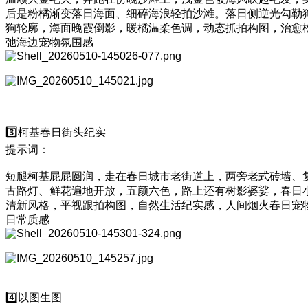
后是粉橘渐变落日海面、细碎海浪轻拍沙滩。落日侧逆光勾勒
狗轮廓，海面晚霞倒影，暖橘温柔色调，动态抓拍构图，治愈
弛海边宠物氛围感
3️⃣柯基春日街头纪实
提示词：
短腿柯基屁屁圆润，走在春日城市老街道上，两旁老式砖墙、
古路灯、鲜花遍地开放，五颜六色，路上还有树影婆娑，春日
清新风格，平视跟拍构图，自然生活纪实感，人间烟火春日宠
日常质感
4️⃣以图生图