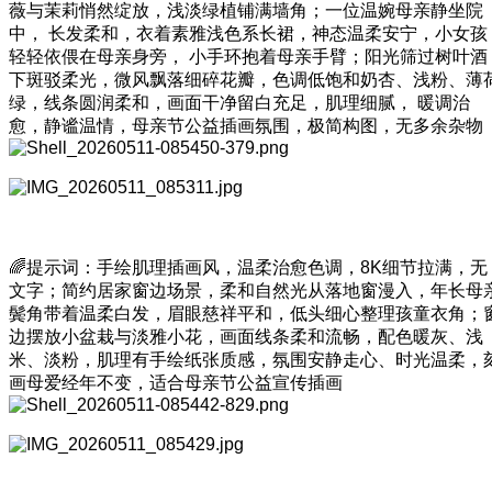
薇与茉莉悄然绽放，浅淡绿植铺满墙角；一位温婉母亲静坐院
中， 长发柔和，衣着素雅浅色系长裙，神态温柔安宁，小女孩
轻轻依偎在母亲身旁， 小手环抱着母亲手臂；阳光筛过树叶酒
下斑驳柔光，微风飘落细碎花瓣，色调低饱和奶杏、浅粉、薄
绿，线条圆润柔和，画面干净留白充足，肌理细腻， 暖调治
愈，静谧温情，母亲节公益插画氛围，极简构图，无多余杂物
🌈提示词：手绘肌理插画风，温柔治愈色调，8K细节拉满，无
文字；简约居家窗边场景，柔和自然光从落地窗漫入，年长母
鬓角带着温柔白发，眉眼慈祥平和，低头细心整理孩童衣角；
边摆放小盆栽与淡雅小花，画面线条柔和流畅，配色暖灰、浅
米、淡粉，肌理有手绘纸张质感，氛围安静走心、时光温柔，
画母爱经年不变，适合母亲节公益宣传插画