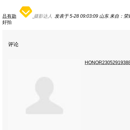
吕有勋
摄影达人
发表于 5-28 09:03:09
山东
来自：荣耀M
好拍
评论
HONOR2305291938