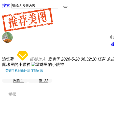
搜索
电
追忆夢
摄影达人
发表于 2026-5-28 06:32:10
江苏
来自
露珠里的小眼神
荣耀手机影像计划-不羁的脸
收藏
1
赞
22
举报