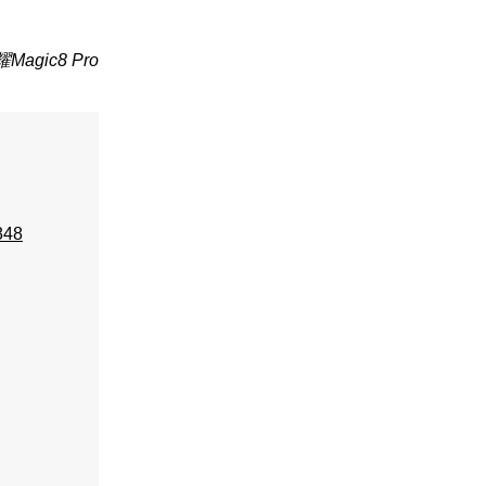
agic8 Pro
848