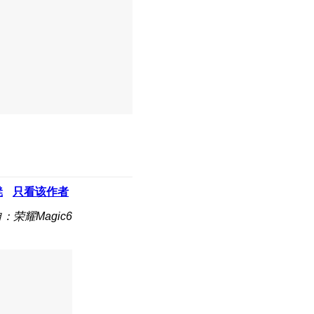
凳
只看该作者
：荣耀Magic6