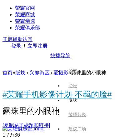
荣耀官网
荣耀商城
荣耀亲选
荣耀俱乐部
开启辅助访问
登录
/
立即注册
快捷导航
首页
首页
»
版块
›
兴趣街区
›
爱摄影
›
露珠里的小眼神
论坛
#荣耀手机影像计划-不羁的脸#
版块
露珠里的小眼神
荣耀影像
[复制帖子标题和链接]
建议广场
1.7万
36