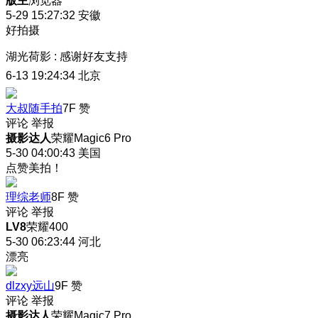
版主
浏览器
5-29 15:27:32
安徽
好拍摄
湖光荷影
:
感谢好友支持
6-13 19:24:34
北京
大叔随手拍
7F
赞
评论
举报
摄影达人
荣耀Magic6 Pro
5-30 04:00:43
美国
点赞美拍！
理综老师
8F
赞
评论
举报
LV8
荣耀400
5-30 06:23:44
河北
漂亮
dlzxy远山
9F
赞
评论
举报
摄影达人
荣耀Magic7 Pro