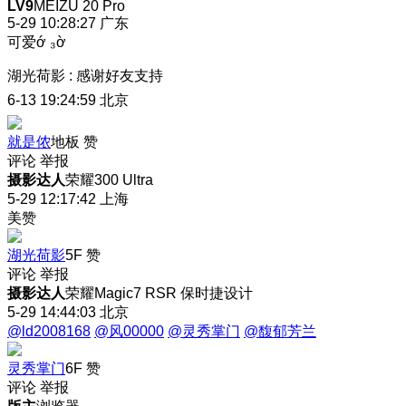
LV9
MEIZU 20 Pro
5-29 10:28:27
广东
可爱ớ ₃ờ
湖光荷影
:
感谢好友支持
6-13 19:24:59
北京
就是侬
地板
赞
评论
举报
摄影达人
荣耀300 Ultra
5-29 12:17:42
上海
美赞
湖光荷影
5F
赞
评论
举报
摄影达人
荣耀Magic7 RSR 保时捷设计
5-29 14:44:03
北京
@ld2008168
@风00000
@灵秀掌门
@馥郁芳兰
灵秀掌门
6F
赞
评论
举报