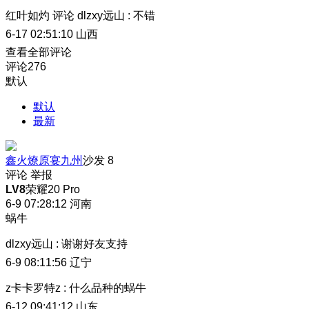
红叶如灼
评论
dlzxy远山
:
不错
6-17 02:51:10
山西
查看全部评论
评论
276
默认
默认
最新
鑫火燎原宴九州
沙发
8
评论
举报
LV8
荣耀20 Pro
6-9 07:28:12
河南
蜗牛
dlzxy远山
:
谢谢好友支持
6-9 08:11:56
辽宁
z卡卡罗特z
:
什么品种的蜗牛
6-12 09:41:12
山东