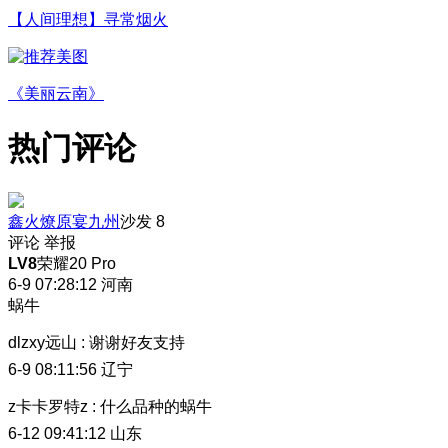
【人间理想】寻常烟火
《美丽云南》
热门评论
鑫火燎原宴九州
沙发
8
评论
举报
LV8
荣耀20 Pro
6-9 07:28:12
河南
蜗牛
dlzxy远山
:
谢谢好友支持
6-9 08:11:56
辽宁
z卡卡罗特z
:
什么品种的蜗牛
6-12 09:41:12
山东