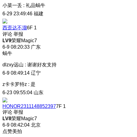
小菜一丢
:
礼品蜗牛
6-29 23:49:46
福建
西歪达不溜
6F
1
评论
举报
LV9
荣耀Magic7
6-9 08:20:33
广东
蜗牛
dlzxy远山
:
谢谢好友支持
6-9 08:49:14
辽宁
z卡卡罗特z
:
是
6-23 09:55:04
山东
HONOR2311148852397
7F
1
评论
举报
LV8
荣耀Magic7
6-9 08:42:04
北京
点赞美拍