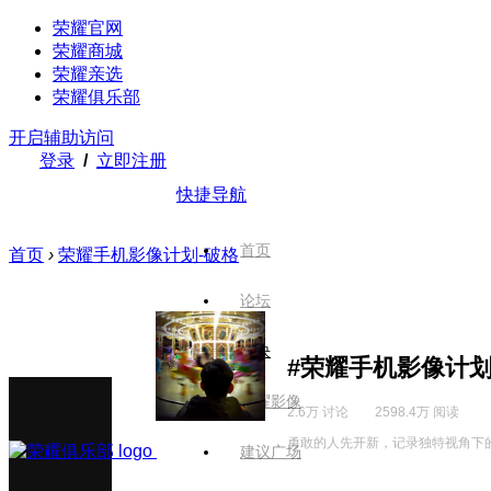
荣耀官网
荣耀商城
荣耀亲选
荣耀俱乐部
开启辅助访问
登录
/
立即注册
快捷导航
首页
首页
›
荣耀手机影像计划-破格
论坛
版块
#荣耀手机影像计划
荣耀影像
2.6万 讨论
2598.4万 阅读
勇敢的人先开新，记录独特视角下
建议广场