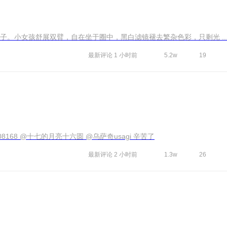
。小女孩舒展双臂，自在坐于圈中，黑白滤镜褪去繁杂色彩，只剩光 ..
最新评论
1 小时前
5.2w
19
@馥郁芳兰 @灵秀掌门 @风00000 @ld2008168 @十七的月亮十六圆 @乌萨奇usagi 辛苦了
最新评论
2 小时前
1.3w
26