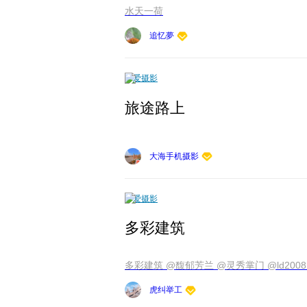
水天一荷
追忆夢
爱摄影
旅途路上
大海手机摄影
爱摄影
多彩建筑
多彩建筑 @馥郁芳兰 @灵秀掌门 @ld20081
虎纠举工