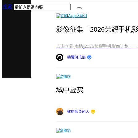
搜索
荣耀Magic8系列
影像征集「2026荣耀手机
荣耀俱乐部
爱摄影
城中虚实
被猪欺负的人
爱摄影