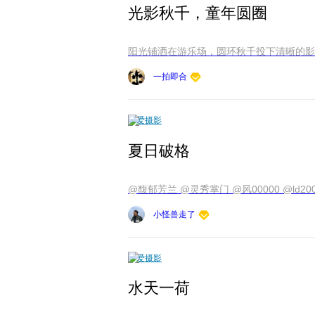
光影秋千，童年圆圈
阳光铺洒在游乐场，圆环秋千投下清晰的影子
一拍即合
爱摄影
夏日破格
小怪兽走了
爱摄影
水天一荷