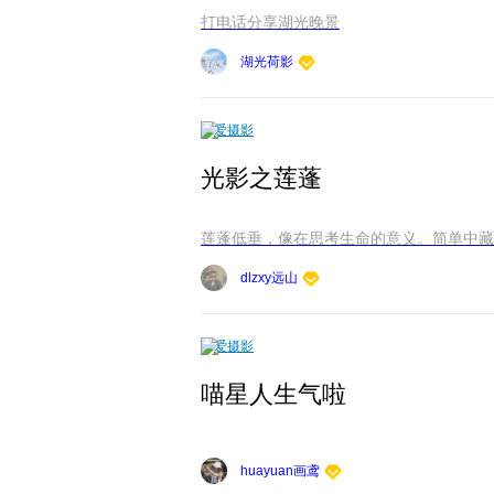
打电话分享湖光晚景
湖光荷影
爱摄影
光影之莲蓬
莲蓬低垂，像在思考生命的意义。简单中藏
dlzxy远山
爱摄影
喵星人生气啦
huayuan画鸢