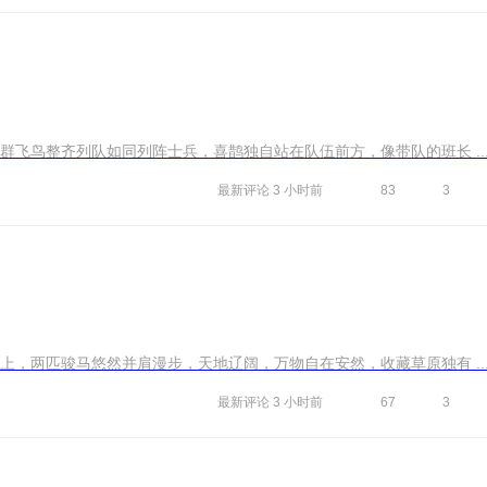
飞鸟整齐列队如同列阵士兵，喜鹊独自站在队伍前方，像带队的班长 ..
最新评论
3 小时前
83
3
，两匹骏马悠然并肩漫步，天地辽阔，万物自在安然，收藏草原独有 ..
最新评论
3 小时前
67
3