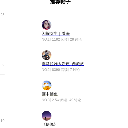
推荐帖子
25
闪耀女生｜看海
NO.1
1182 阅读
28 讨论
喜马拉雅大断崖_西藏旅行日记
9
NO.2
8390 阅读
7 讨论
画中捕鱼
NO.3
2.5w 阅读
49 讨论
10
《傍晚》