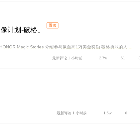
置顶
影像计划-破格」
点击查看[表情]2026荣耀手机影像计划——HONOR Magic Stories 介绍参与赢至高1万美金奖励 破格勇敢的人 ...
最新评论
1 小时前
2.7w
61
最新评论
1 小时前
1.5w
6