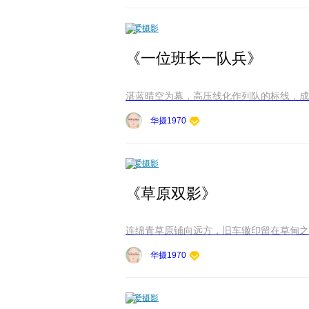
爱摄影
《一位班长一队兵》
湛蓝晴空为幕，高压线化作列队的标线，成群
华摄1970
爱摄影
《草原双影》
连绵青草原铺向远方，旧车辙印留在草甸之上
华摄1970
爱摄影