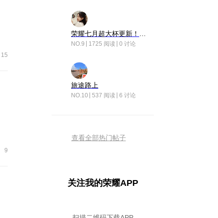
荣耀七月超大杯更新！后台堆叠动画太丝滑！
NO.9
1725 阅读
0 讨论
15
旅途路上
NO.10
537 阅读
6 讨论
查看全部热门帖子
9
关注我的荣耀APP
扫描二维码下载APP