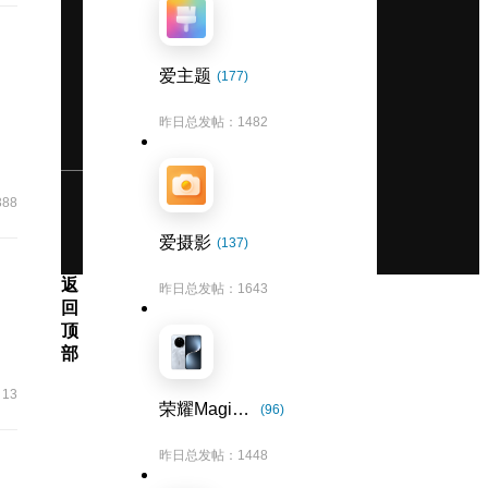
爱主题
(177)
昨日总发帖：1482
388
爱摄影
(137)
返
昨日总发帖：1643
回
顶
部
13
荣耀Magic7系列
(96)
昨日总发帖：1448