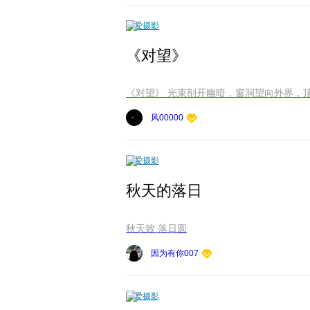
爱摄影
《对望》
《对望》 光束剖开幽暗，窗洞望向
风00000
爱摄影
秋天的落日
秋天致 落日圆
因为有你007
爱摄影