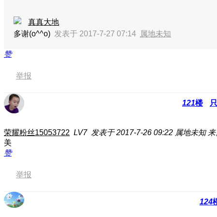
真真大地
多谢(o^^o)
发表于 2017-7-27 07:14
属地未知
赞
举报
121
楼
荣耀粉丝15053722
LV7
发表于 2017-7-26 09:22
属地未知
来
美
赞
举报
124