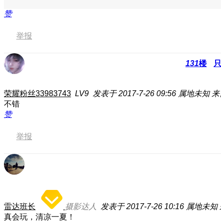
赞
举报
131
楼
荣耀粉丝33983743
LV9
发表于 2017-7-26 09:56
属地未知
来
不错
赞
举报
雷达班长
摄影达人
发表于 2017-7-26 10:16
属地未知
真会玩，清凉一夏！