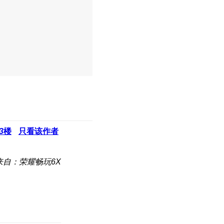
3
楼
只看该作者
来自：荣耀畅玩6X