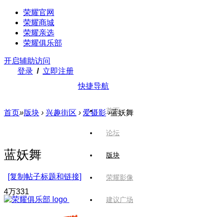
荣耀官网
荣耀商城
荣耀亲选
荣耀俱乐部
开启辅助访问
登录
/
立即注册
快捷导航
首页
首页
»
版块
›
兴趣街区
›
爱摄影
›
蓝妖舞
论坛
蓝妖舞
版块
[复制帖子标题和链接]
荣耀影像
4万
331
建议广场