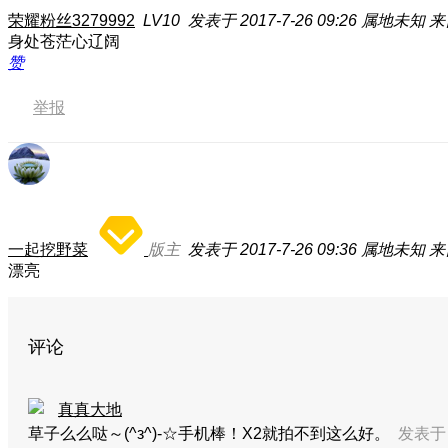
荣耀粉丝3279992
LV10
发表于 2017-7-26 09:26
属地未知
来
身处苍茫心辽阔
赞
举报
一起挖野菜
版主
发表于 2017-7-26 09:36
属地未知
来
漂亮
评论
真真大地
草子么么哒～(^з^)-☆手机棒！X2就拍不到这么好。
发表于 2