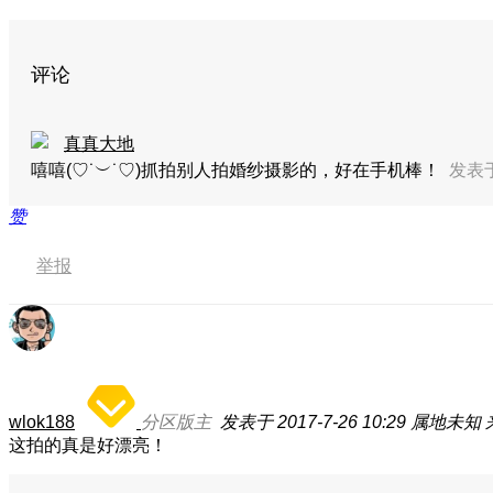
评论
真真大地
嘻嘻(♡˙︶˙♡)抓拍别人拍婚纱摄影的，好在手机棒！
发表于 
赞
举报
wlok188
分区版主
发表于 2017-7-26 10:29
属地未知
这拍的真是好漂亮！