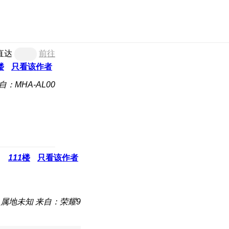
直达
前往
楼
只看该作者
自：MHA-AL00
111
楼
只看该作者
属地未知
来自：荣耀9