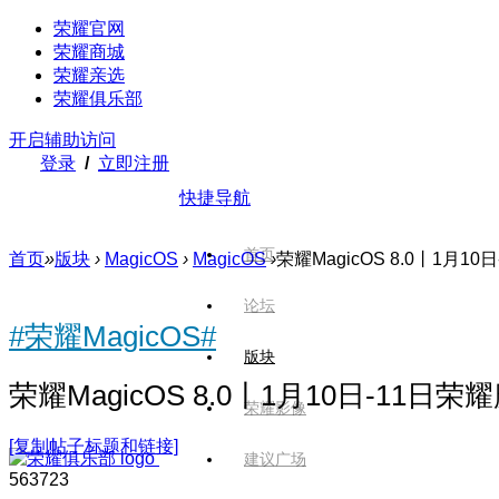
荣耀官网
荣耀商城
荣耀亲选
荣耀俱乐部
开启辅助访问
登录
/
立即注册
快捷导航
首页
首页
»
版块
›
MagicOS
›
MagicOS
›
荣耀MagicOS 8.0丨1月1
论坛
#荣耀MagicOS#
版块
荣耀MagicOS 8.0丨1月10日-11日
荣耀影像
[复制帖子标题和链接]
建议广场
5637
23