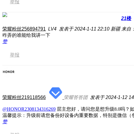
举报
21
楼
荣耀粉丝256894791
LV4
发表于 2024-1-11 22:10
新疆
来自：
咋弄的谁能给我讲一下
赞
举报
荣耀粉丝219118566
荣耀答答团
发表于 2024-1-12 14
@HONOR2308134316269
层主您好，请问您是想升级8.0吗？如
温馨提示：升级前请您备份好设备内重要数据，特别是微信（
赞