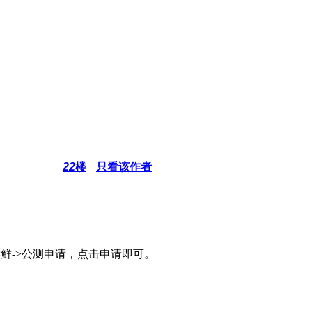
22
楼
只看该作者
级尝鲜->公测申请，点击申请即可。