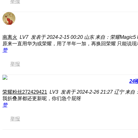
举报
南离火
LV7
发表于 2024-2-15 00:20
山东
来自：荣耀Magic5 
原来一直用华为或荣耀，用了半年一加，再换回荣耀 只能说现
赞
举报
24
荣耀粉丝272429421
LV3
发表于 2024-2-26 21:27
辽宁
来自：
我折叠屏都还更新呢，你们急个屁呀
赞
举报