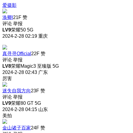
爱摄影
涣卿l
21F
赞
评论
举报
LV9
荣耀50 5G
2024-2-28 02:19
重庆
真寻寻Official
22F
赞
评论
举报
LV8
荣耀Magic3 至臻版 5G
2024-2-28 02:43
广东
厉害
迷失自我方向
23F
赞
评论
举报
LV9
荣耀80 GT 5G
2024-2-28 04:15
山东
美拍
金山诸子百家
24F
赞