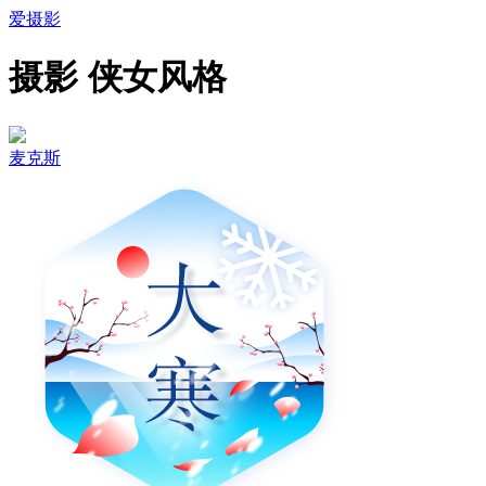
爱摄影
摄影 侠女风格
麦克斯