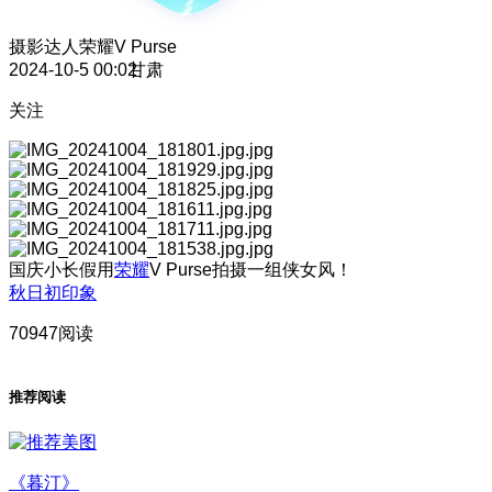
摄影达人
荣耀V Purse
2024-10-5 00:02
甘肃
关注
国庆小长假用
荣耀
V Purse拍摄一组侠女风！
秋日初印象
70947阅读
推荐阅读
《暮汀》