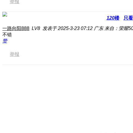
举报
120
楼
只看
一路向阳888
LV8
发表于 2025-3-23 07:12
广东
来自：荣耀50 
不错
赞
举报