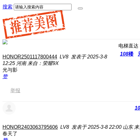
搜索
电梯直达
108
楼
HONOR2501117800444
LV8
发表于 2025-3-8
12:25
河南
来自：荣耀9X
光与影
赞
举报
1
HONOR2403063795606
LV8
发表于 2025-3-8 22:00
山东
来
春天了