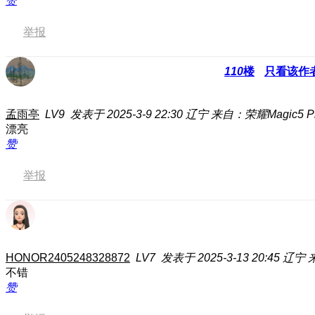
赞
举报
110
楼
只看该作
孟雨亭
LV9
发表于 2025-3-9 22:30
辽宁
来自：荣耀Magic5 P
漂亮
赞
举报
HONOR2405248328872
LV7
发表于 2025-3-13 20:45
辽宁
不错
赞