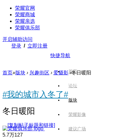
荣耀官网
荣耀商城
荣耀亲选
荣耀俱乐部
开启辅助访问
登录
/
立即注册
快捷导航
首页
首页
»
版块
›
兴趣街区
›
爱摄影
›
冬日暖阳
论坛
#我的城市入冬了#
版块
冬日暖阳
荣耀影像
[复制帖子标题和链接]
建议广场
5.7万
127