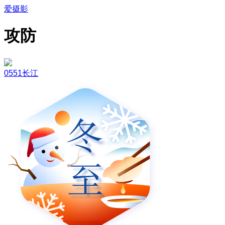
爱摄影
攻防
0551长江