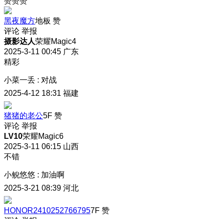
赞赞赞
黑夜魔方
地板
赞
评论
举报
摄影达人
荣耀Magic4
2025-3-11 00:45
广东
精彩
小菜一丢
:
对战
2025-4-12 18:31
福建
猪猪的老公
5F
赞
评论
举报
LV10
荣耀Magic6
2025-3-11 06:15
山西
不错
小鲵悠悠
:
加油啊
2025-3-21 08:39
河北
HONOR2410252766795
7F
赞