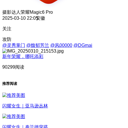
摄影达人
荣耀Magic6 Pro
2025-03-10 22:05
安徽
关注
攻防
@灵秀掌门
@馥郁芳兰
@风00000
@DGmai
新年荣耀，哪吒添彩
90299阅读
推荐阅读
闪耀女生｜亚马逊丛林
闪耀女生｜泰兰德穿搭