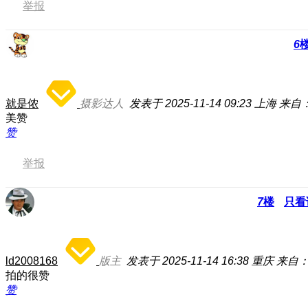
举报
6
就是侬
摄影达人
发表于 2025-11-14 09:23
上海
来自：荣
美赞
赞
举报
7
楼
只看
ld2008168
版主
发表于 2025-11-14 16:38
重庆
来自
拍的很赞
赞