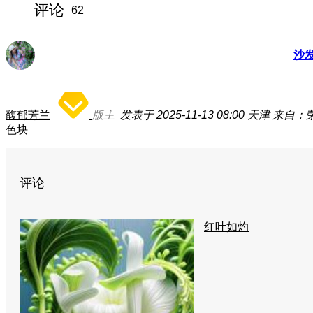
评论
62
沙
馥郁芳兰
版主
发表于 2025-11-13 08:00
天津
来自：荣耀
色块
评论
红叶如灼