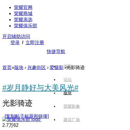
荣耀官网
荣耀商城
荣耀亲选
荣耀俱乐部
开启辅助访问
登录
/
立即注册
快捷导航
首页
首页
»
版块
›
兴趣街区
›
爱摄影
›
光影骑迹
论坛
#岁月静好与大美风光#
版块
光影骑迹
荣耀影像
[复制帖子标题和链接]
建议广场
2.7万
62