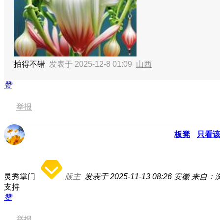
拍得不错
发表于 2025-12-8 01:09
山西
赞
举报
板凳
只看
灵秀掌门
版主
发表于 2025-11-13 08:26
安徽
来自：
支持
赞
举报