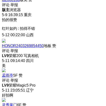
评论
举报
版主
浏览器
5-9 16:39:15
重庆
拍的很赞
红叶如灼
:
拍得不错
5-12 00:22:00
山西
HONOR2403269854450
地板
赞
评论
举报
LV9
荣耀200 写真相机
5-11 09:14:40
四川
美
孟雨亭
5F
赞
评论
举报
LV9
荣耀Magic5 Pro
5-11 23:05:51
辽宁
好拍啊
灵秀掌门
6F
赞