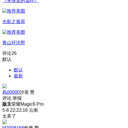
《夹缝里的温存》
光影之孤荷
青山环沃野
评论
26
默认
默认
最新
风00000
沙发
赞
评论
举报
版主
荣耀Magic6 Pro
5-8 22:22:16
云南
太美了
ld2008168
板凳
赞