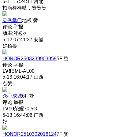
5-11 17:24:11
河北
拍滴棒棒哒，赞赞赞
灵秀掌门
地板
赞
评论
举报
版主
浏览器
5-12 07:41:27
安徽
好拍摄
HONOR2503239903959
5F
赞
评论
举报
LV8
EML-AL00
5-13 16:04:17
山西
点赞
众心成城
6F
赞
评论
举报
LV10
荣耀70 5G
5-13 16:44:06
广西
好
HONOR2510302016124
7F
赞