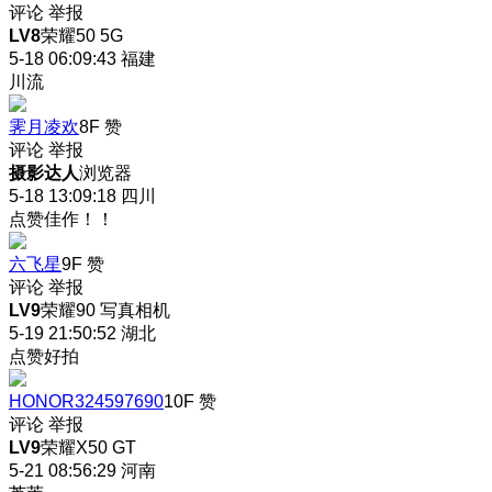
评论
举报
LV8
荣耀50 5G
5-18 06:09:43
福建
川流
霁月凌欢
8F
赞
评论
举报
摄影达人
浏览器
5-18 13:09:18
四川
点赞佳作！！
六飞星
9F
赞
评论
举报
LV9
荣耀90 写真相机
5-19 21:50:52
湖北
点赞好拍
HONOR324597690
10F
赞
评论
举报
LV9
荣耀X50 GT
5-21 08:56:29
河南