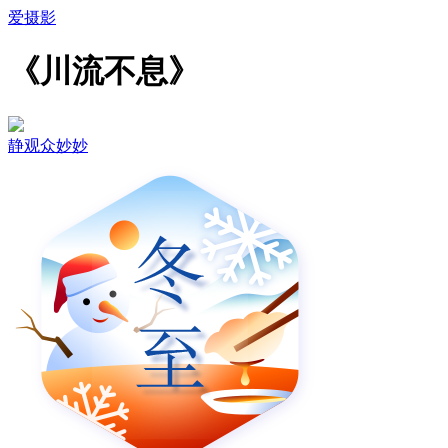
爱摄影
《川流不息》
静观众妙妙