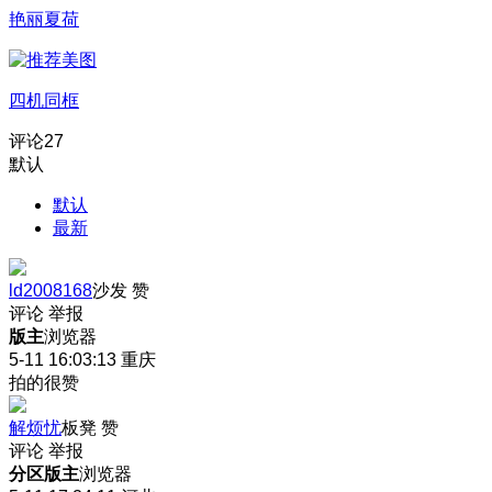
艳丽夏荷
四机同框
评论
27
默认
默认
最新
ld2008168
沙发
赞
评论
举报
版主
浏览器
5-11 16:03:13
重庆
拍的很赞
解烦忧
板凳
赞
评论
举报
分区版主
浏览器